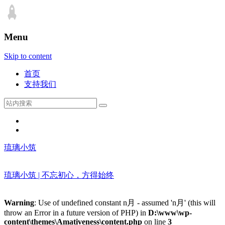
Menu
Skip to content
首页
支持我们
琉璃小筑
琉璃小筑 | 不忘初心，方得始终
Warning
: Use of undefined constant n月 - assumed 'n月' (this will
throw an Error in a future version of PHP) in
D:\www\wp-
content\themes\Amativeness\content.php
on line
3