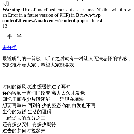
3月
Warning
: Use of undefined constant d - assumed 'd' (this will throw
an Error in a future version of PHP) in
D:\www\wp-
content\themes\Amativeness\content.php
on line
4
13
一半一半
未分类
最近听到的一首歌，听了之后就有一种让人无法忘怀的情感，
故此推荐给大家，希望大家能喜欢
时间的微风吹过 缓缓拂过了耳畔
你的容颜一直悄悄改变 离去太久才发觉
回忆里面多少片段还能一一浮现在脑海
想要再重来 回到年少的姿态 你的白发也不再
生命的短暂 生活的阻碍
已经逝去的五分之三
还有多少安排 有多少期待
过去的梦何时捡起来